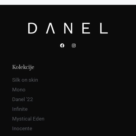
Kolekcije
Silk on skin
Mono
Danel '22
Infinite
Mystical Eden
Inocente