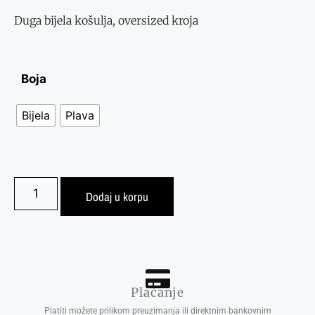
Duga bijela košulja, oversized kroja
Boja
Bijela
Plava
Dodaj u korpu
Plaćanje
Platiti možete prilikom preuzimanja ili direktnim bankovnim