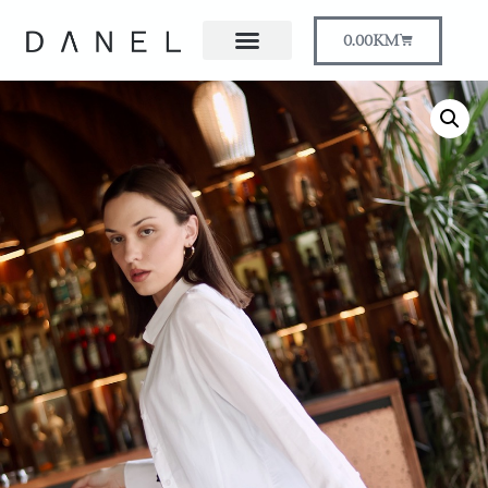
0.00
KM