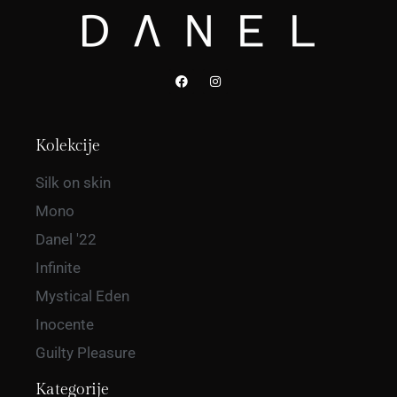
Kolekcije
Silk on skin
Mono
Danel '22
Infinite
Mystical Eden
Inocente
Guilty Pleasure
Kategorije