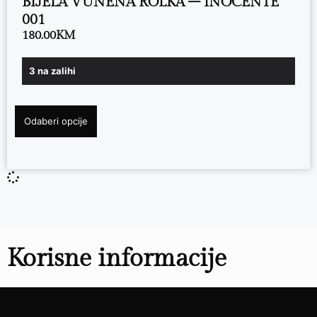
BIJELA VUNENA ROLKA – INOCENTE
001
180.00
KM
3 na zalihi
Odaberi opcije
Korisne informacije