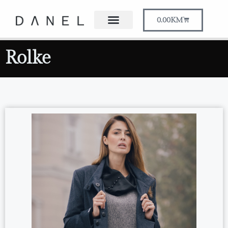
0.00
KM
Rolke