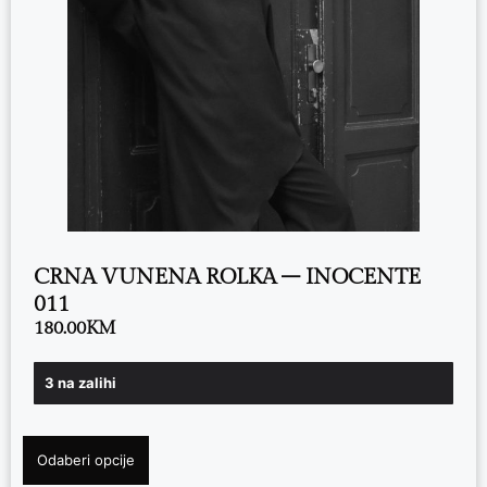
CRNA VUNENA ROLKA – INOCENTE
011
180.00
KM
3 na zalihi
Odaberi opcije