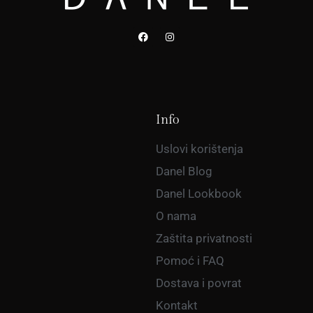
Info
Uslovi korištenja
Danel Blog
Danel Lookbook
O nama
Zaštita privatnosti
Pomoć i FAQ
Dostava i povrat
Kontakt