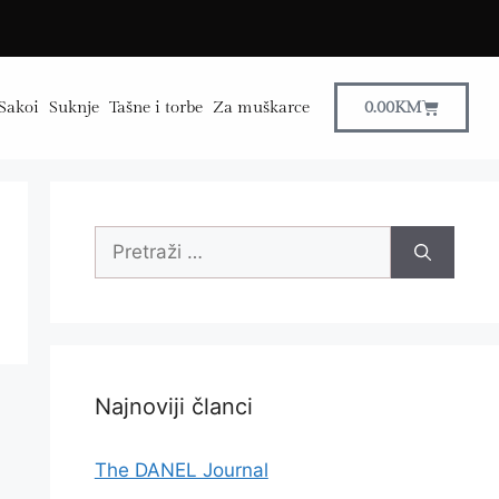
Sakoi
Suknje
Tašne i torbe
Za muškarce
0.00
KM
Najnoviji članci
The DANEL Journal