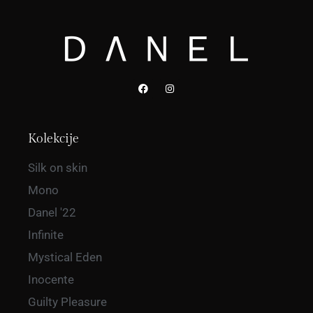
Kolekcije
Silk on skin
Mono
Danel '22
Infinite
Mystical Eden
Inocente
Guilty Pleasure