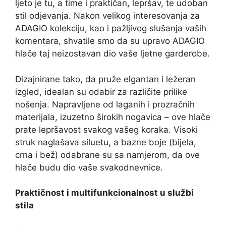
ljeto je tu, a time i praktičan, lepršav, te udoban
stil odjevanja. Nakon velikog interesovanja za
ADAGIO kolekciju, kao i pažljivog slušanja vaših
komentara, shvatile smo da su upravo ADAGIO
hlače taj neizostavan dio vaše ljetne garderobe.
Dizajnirane tako, da pruže elgantan i ležeran
izgled, idealan su odabir za različite prilike
nošenja. Napravljene od laganih i prozračnih
materijala, izuzetno širokih nogavica – ove hlače
prate lepršavost svakog vašeg koraka. Visoki
struk naglašava siluetu, a bazne boje (bijela,
crna i bež) odabrane su sa namjerom, da ove
hlače budu dio vaše svakodnevnice.
Praktičnost i multifunkcionalnost u službi
stila