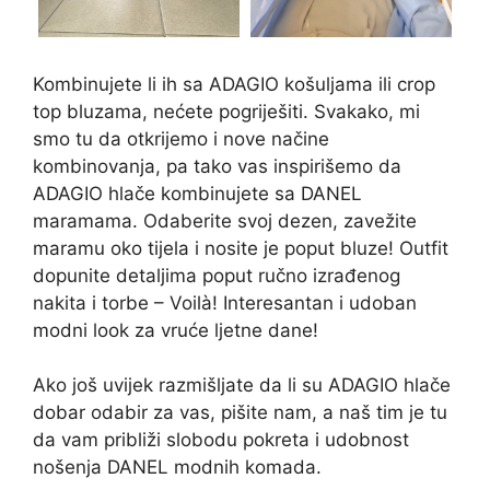
Kombinujete li ih sa ADAGIO košuljama ili crop
top bluzama, nećete pogriješiti. Svakako, mi
smo tu da otkrijemo i nove načine
kombinovanja, pa tako vas inspirišemo da
ADAGIO hlače kombinujete sa DANEL
maramama. Odaberite svoj dezen, zavežite
maramu oko tijela i nosite je poput bluze! Outfit
dopunite detaljima poput ručno izrađenog
nakita i torbe – Voilà! Interesantan i udoban
modni look za vruće ljetne dane!
Ako još uvijek razmišljate da li su ADAGIO hlače
dobar odabir za vas, pišite nam, a naš tim je tu
da vam približi slobodu pokreta i udobnost
nošenja DANEL modnih komada.