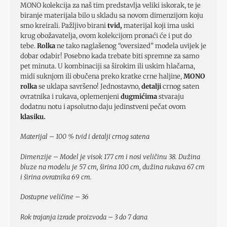
MONO kolekcija za naš tim predstavlja veliki iskorak, te je
biranje materijala bilo u skladu sa novom dimenzijom koju
smo kreirali. Pažljivo birani
tvid,
materijal koji ima uski
krug obožavatelja, ovom kolekcijom pronaći će i put do
tebe.
Rolka
ne tako naglašenog “oversized” modela uvijek je
dobar odabir! Posebno kada trebate biti spremne za samo
pet minuta. U kombinaciji sa širokim ili uskim hlačama,
midi suknjom ili obučena preko kratke crne haljine,
MONO
rolka
se uklapa savršeno! Jednostavno,
detalji
crnog saten
ovratnika i rukava, oplemenjeni
dugmićima
stvaraju
dodatnu notu i apsolutno daju jedinstveni pečat ovom
klasiku.
Materijal – 100 % tvid i detalji crnog satena
Dimenzije – Model je visok 177 cm i nosi veličinu 38. Dužina
bluze na modelu je 57 cm, širina 100 cm, dužina rukava 67 cm
i širina ovratnika 69 cm.
Dostupne veličine – 36
Rok trajanja izrade proizvoda – 3 do 7 dana