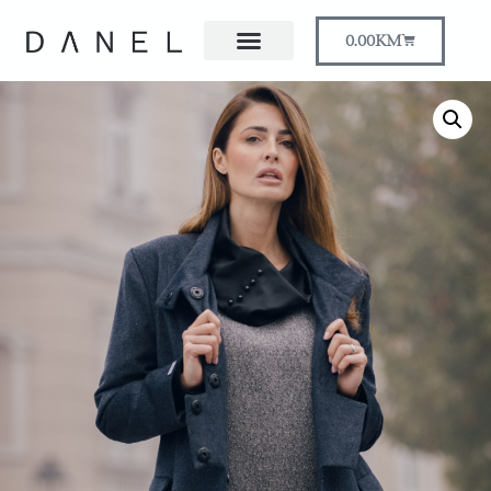
0.00
KM