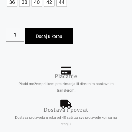
36
38
40
42
44
Dodaj u korpu
Plaćanje
Platiti možete prilikom preuzimanja ili direktnim bankovnim
transferom.
Dostava i povrat
Dostava proizvoda u roku od 48 sati, za sve proizvode koji su na
stanju.