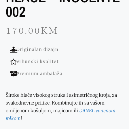
002
170.00
KM
Originalan dizajn
Vrhunski kvalitet
Premium ambalaža
Široke hlače visokog struka i asimetričnog kroja, za
svakodnevne prilike. Kombinujte ih sa vašom
omiljenom košuljom, majicom ili
DANEL vunenom
rolkom
!