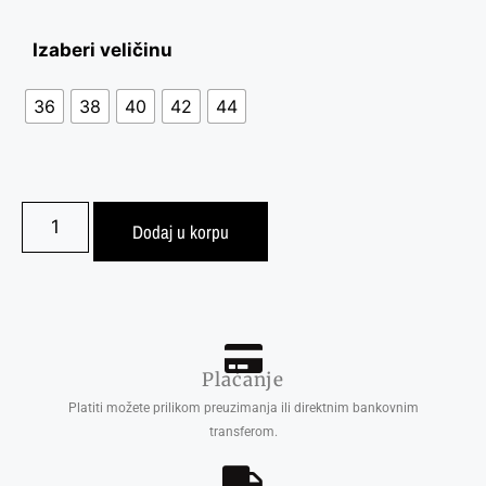
Izaberi veličinu
36
38
40
42
44
Dodaj u korpu
Plaćanje
Platiti možete prilikom preuzimanja ili direktnim bankovnim
transferom.