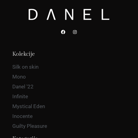
Kolekcije
Silk on skin
Mono
Danel '22
Infinite
Mystical Eden
Inocente
Guilty Pleasure