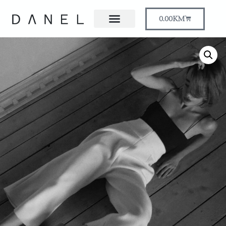
0.00
KM