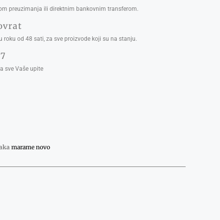
ikom preuzimanja ili direktnim bankovnim transferom.
ovrat
 roku od 48 sati, za sve proizvode koji su na stanju.
/7
 sve Vaše upite
aka
marame novo