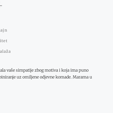
M
zajn
itet
alaža
ala vaše simpatije zbog motiva i koja ima puno
iniranje uz omiljene odjevne komade. Marama u