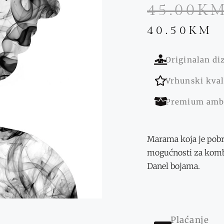
45.00
K
40.50
KM
Originalan di
Vrhunski kval
Premium amb
Marama koja je pobr
mogućnosti za komb
Danel bojama.
Plaćanje