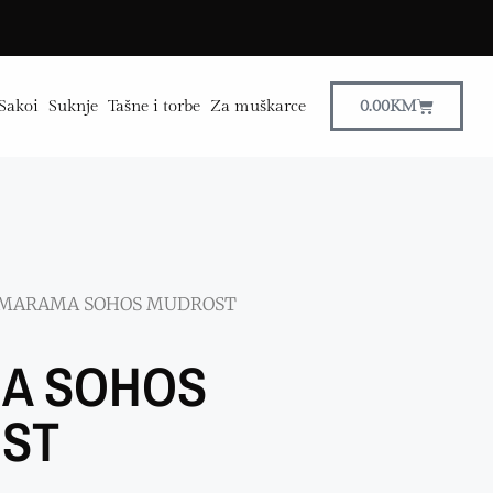
Sakoi
Suknje
Tašne i torbe
Za muškarce
0.00
KM
 MARAMA SOHOS MUDROST
A SOHOS
ST