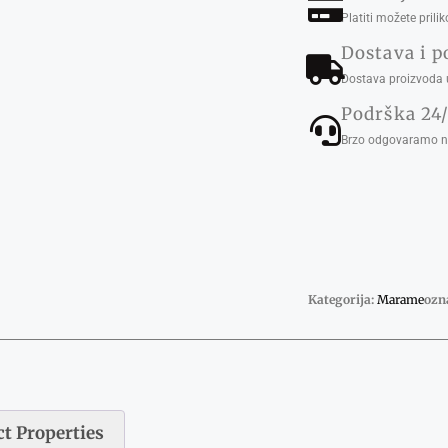
Platiti možete pril
Dostava i p
Dostava proizvoda u
Podrška 24
Brzo odgovaramo na
Kategorija:
Marame
ozn
t Properties