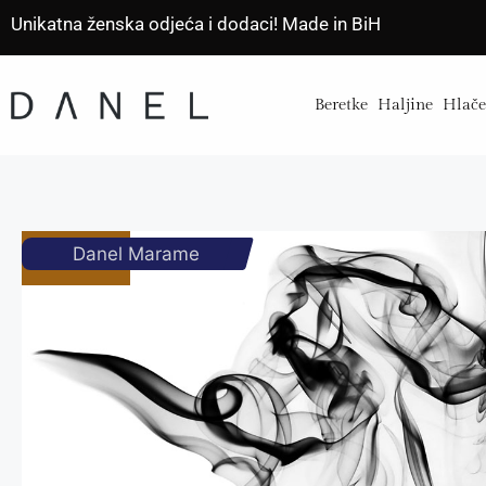
Unikatna ženska odjeća i dodaci! Made in BiH
Beretke
Haljine
Hlač
Danel Marame
RASPRODATO