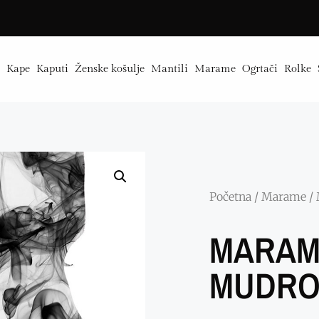
e
Kape
Kaputi
Ženske košulje
Mantili
Marame
Ogrtači
Rolke
Početna
/
Marame
/
MARAM
MUDRO