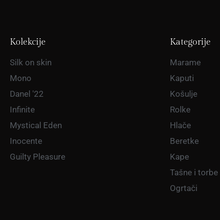
Kolekcije
Kategorije
Silk on skin
Marame
Mono
Kaputi
Danel '22
Košulje
Infinite
Rolke
Mystical Eden
Hlače
Inocente
Beretke
Guilty Pleasure
Kape
Tašne i torbe
Ogrtači