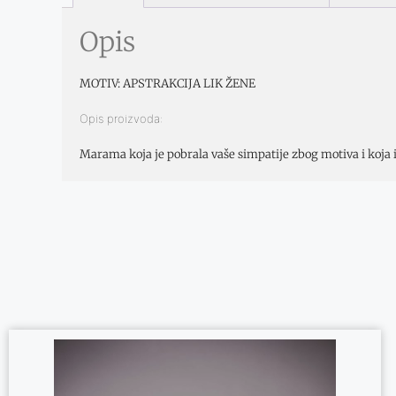
Opis
MOTIV: APSTRAKCIJA LIK ŽENE
Opis proizvoda:
Marama koja je pobrala vaše simpatije zbog motiva i ko