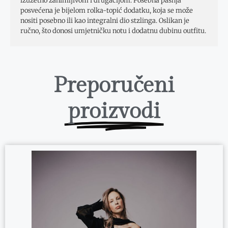
izuzetno zanimljivom i drugačijom. Posebna pašnja
posvećena je bijelom rolka-topić dodatku, koja se može
nositi posebno ili kao integralni dio stzlinga. Oslikan je
ručno, što donosi umjetničku notu i dodatnu dubinu outfitu.
Preporučeni
proizvodi