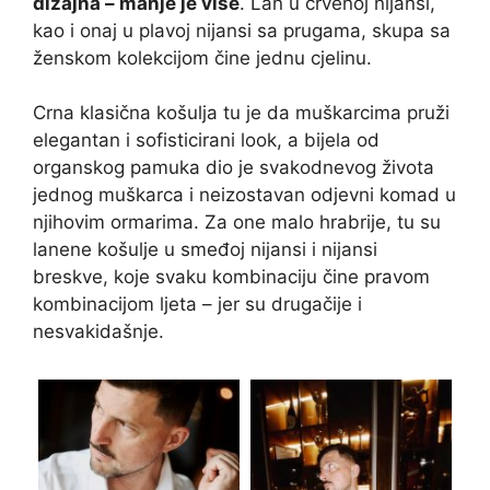
dizajna – manje je više
. Lan u crvenoj nijansi,
kao i onaj u plavoj nijansi sa prugama, skupa sa
ženskom kolekcijom čine jednu cjelinu.
Crna klasična košulja tu je da muškarcima pruži
elegantan i sofisticirani look, a bijela od
organskog pamuka dio je svakodnevog života
jednog muškarca i neizostavan odjevni komad u
njihovim ormarima. Za one malo hrabrije, tu su
lanene košulje u smeđoj nijansi i nijansi
breskve, koje svaku kombinaciju čine pravom
kombinacijom ljeta – jer su drugačije i
nesvakidašnje.