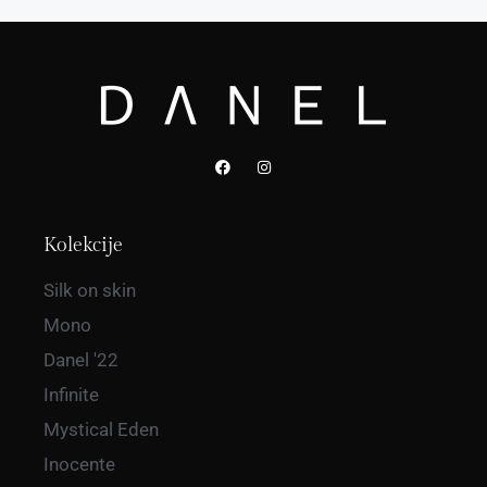
Kolekcije
Silk on skin
Mono
Danel '22
Infinite
Mystical Eden
Inocente